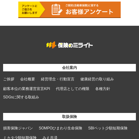
会社案内
ご挨拶
会社概要
経営理念・行動宣言
健康経営の取り組み
顧客本位の業務運営宣言KPI
代理店としての権限
各種方針
SDGsに関する取組み
取扱保険
損害保険ジャパン
SOMPOひまわり生命保険
SBIペット少額短期保険
ミカタ少額短期保険
みえ共済