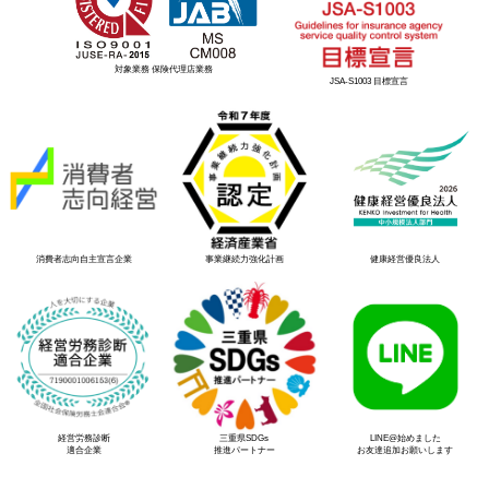
対象業務 保険代理店業務
JSA-S1003 目標宣言
消費者志向自主宣言企業
事業継続力強化計画
健康経営優良法人
経営労務診断
三重県SDGs
LINE@始めました
適合企業
推進パートナー
お友達追加お願いします