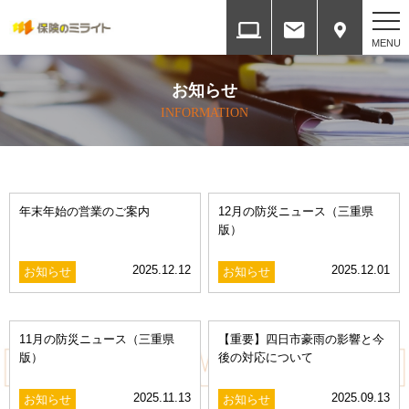
ホーム
お知らせ
HOME
INFORMATION
会社案内
COMPANY
年末年始の営業のご案内
12月の防災ニュース（三重県
各種方針
版）
SERVICES
2025.12.12
2025.12.01
お知らせ
お知らせ
取扱保険会社と権限
INSURANCE COMPANY
11月の防災ニュース（三重県
【重要】四日市豪雨の影響と今
版）
後の対応について
提携ネットワーク
ALLIANCE NETWORK
2025.11.13
2025.09.13
お知らせ
お知らせ