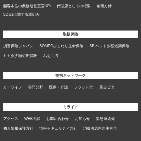
顧客本位の業務運営宣言KPI
代理店としての権限
各種方針
SDGsに関する取組み
取扱保険
損害保険ジャパン
SOMPOひまわり生命保険
SBIペット少額短期保険
ミカタ少額短期保険
みえ共済
提携ネットワーク
カーライフ
専門分野
医療・介護
フラット35
乗るピタ
ミライト
アクセス
WEB面談
お問い合わせ
お知らせ
緊急連絡先
個人情報保護方針
情報セキュリティ方針
消費者志向自主宣言