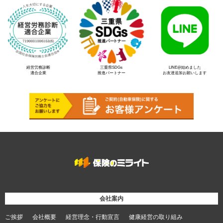
経営労務診断
三重県SDGs
LINE@始めました
適合企業
推進パートナー
お友達追加お願いします
会社案内
ご挨拶
会社概要
経営理念・行動宣言
健康経営の取り組み