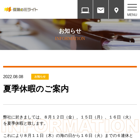
ホーム
お知らせ
HOME
INFORMATION
会社案内
COMPANY
2022.08.08
各種方針
お知らせ
SERVICES
夏季休暇のご案内
取扱保険会社と権限
INSURANCE COMPANY
弊社に於きましては、８月１２日（金）、１５日（月）、１６日（火）
を夏季休暇と致します。
提携ネットワーク
ALLIANCE NETWORK
これにより８月１１日（木）の海の日から１６日（火）までの６連休と