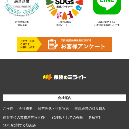
経営労務診断
三重県SDGs
LINE@始めました
適合企業
推進パートナー
お友達追加お願いします
会社案内
ご挨拶
会社概要
経営理念・行動宣言
健康経営の取り組み
顧客本位の業務運営宣言KPI
代理店としての権限
各種方針
SDGsに関する取組み