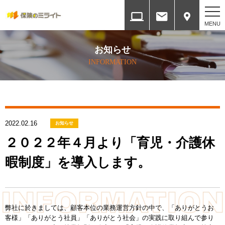
ホーム
お知らせ
HOME
INFORMATION
会社案内
COMPANY
2022.02.16
各種方針
お知らせ
SERVICES
２０２２年４月より「育児・介護休
暇制度」を導入します。
取扱保険会社と権限
INSURANCE COMPANY
提携ネットワーク
弊社に於きましては、顧客本位の業務運営方針の中で、「ありがとうお
ALLIANCE NETWORK
客様」「ありがとう社員」「ありがとう社会」の実践に取り組んで参り