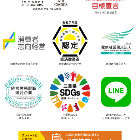
対象業務 保険代理店業務
JSA-S1003 目標宣言
消費者志向自主宣言企業
事業継続力強化計画
健康経営優良法人
経営労務診断
三重県SDGs
LINE@始めました
適合企業
推進パートナー
お友達追加お願いします