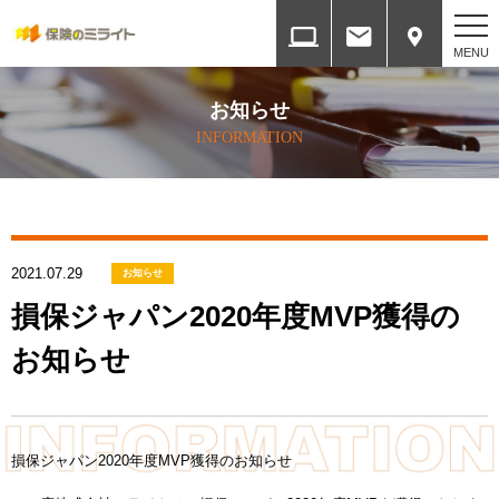
ホーム
お知らせ
HOME
INFORMATION
会社案内
COMPANY
2021.07.29
各種方針
お知らせ
SERVICES
損保ジャパン2020年度MVP獲得の
お知らせ
取扱保険会社と権限
INSURANCE COMPANY
提携ネットワーク
損保ジャパン2020年度MVP獲得のお知らせ
ALLIANCE NETWORK