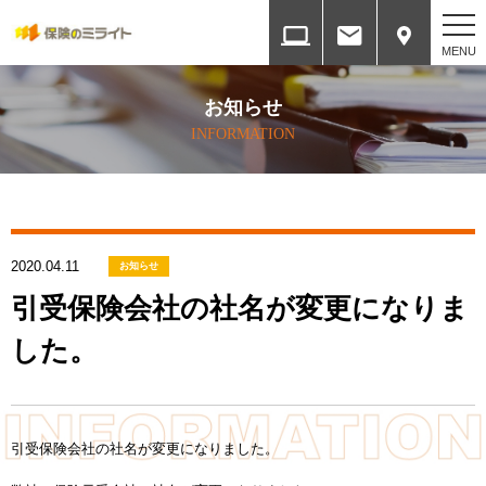
ホーム
お知らせ
HOME
INFORMATION
会社案内
COMPANY
2020.04.11
各種方針
お知らせ
SERVICES
引受保険会社の社名が変更になりま
した。
取扱保険会社と権限
INSURANCE COMPANY
提携ネットワーク
引受保険会社の社名が変更になりました。
ALLIANCE NETWORK