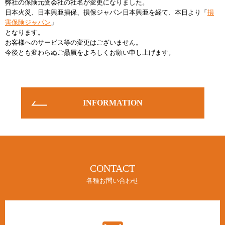
弊社の保険元受会社の社名が変更になりました。
日本火災、日本興亜損保、損保ジャパン日本興亜を経て、本日より「
損
お知らせ
害保険ジャパン
」
INFORMATION
となります。
お客様へのサービス等の変更はございません。
今後とも変わらぬご贔屓をよろしくお願い申し上げます。
INFORMATION
CONTACT
各種お問い合わせ