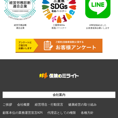
経営労務診断
三重県SDGs
LINE@始めました
適合企業
推進パートナー
お友達追加お願いします
会社案内
ご挨拶
会社概要
経営理念・行動宣言
健康経営の取り組み
顧客本位の業務運営宣言KPI
代理店としての権限
各種方針