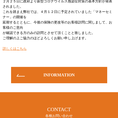
２月２５日に政府より新型コロナウイルス感染症対策の基本方針が発表
されました。
お知らせ
これを踏まえ弊社では、４月１２日に予定されていました「マネーセミ
INFORMATION
ナー」の開催を
延期するとともに、今後の保険の更改等のお客様訪問に関しまして、お
客様のご意向
が確認できる方のみの訪問とさせて頂くことと致しました。
ご理解の上ご協力のほどよろしくお願い申し上げます。
詳しくはこちら
INFORMATION
CONTACT
各種お問い合わせ