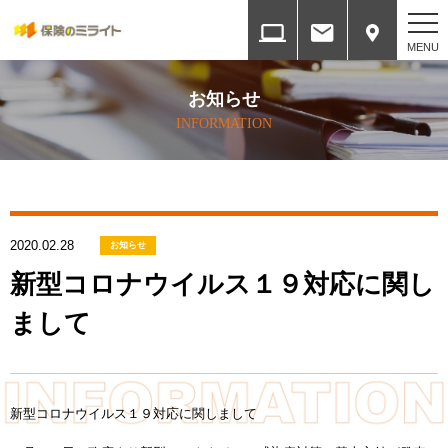
ホーム
お知らせ
HOME
INFORMATION
会社案内
COMPANY
2020.02.28
各種方針
お知らせ
SERVICES
新型コロナウイルス１９対応に関し
まして
取扱保険会社と権限
INSURANCE COMPANY
提携ネットワーク
新型コロナウイルス１９対応に関しまして
ALLIANCE NETWORK