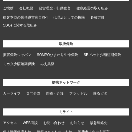
ご挨拶
会社概要
経営理念・行動宣言
健康経営の取り組み
顧客本位の業務運営宣言KPI
代理店としての権限
各種方針
SDGsに関する取組み
取扱保険
損害保険ジャパン
SOMPOひまわり生命保険
SBIペット少額短期保険
ミカタ少額短期保険
みえ共済
提携ネットワーク
カーライフ
専門分野
医療・介護
フラット35
乗るピタ
ミライト
アクセス
WEB面談
お問い合わせ
お知らせ
緊急連絡先