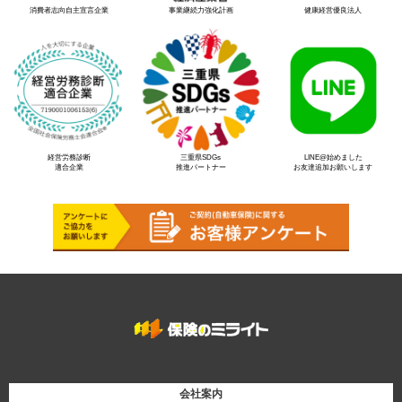
消費者志向自主宣言企業
事業継続力強化計画
健康経営優良法人
経営労務診断
三重県SDGs
LINE@始めました
適合企業
推進パートナー
お友達追加お願いします
会社案内