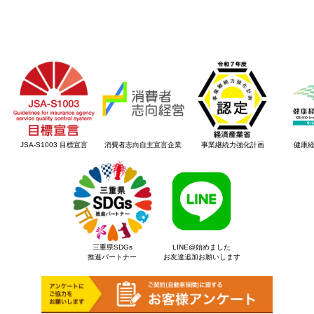
JSA-S1003 目標宣言
消費者志向自主宣言企業
事業継続力強化計画
健康
三重県SDGs
LINE@始めました
推進パートナー
お友達追加お願いします