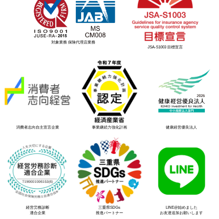
対象業務 保険代理店業務
JSA-S1003 目標宣言
消費者志向自主宣言企業
事業継続力強化計画
健康経営優良法人
経営労務診断
三重県SDGs
LINE@始めました
適合企業
推進パートナー
お友達追加お願いします