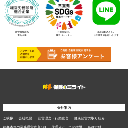
経営労務診断
三重県SDGs
LINE@始めました
適合企業
推進パートナー
お友達追加お願いします
会社案内
ご挨拶
会社概要
経営理念・行動宣言
健康経営の取り組み
顧客本位の業務運営宣言KPI
代理店としての権限
各種方針