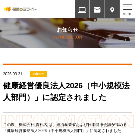
ホーム
お知らせ
HOME
INFORMATION
会社案内
COMPANY
2026.03.31
各種方針
お知らせ
SERVICES
健康経営優良法人2026（中小規模法
人部門）」に認定されました
取扱保険会社と権限
INSURANCE COMPANY
提携ネットワーク
この度、株式会社[貴社名]は、経済産業省および日本健康会議が進める
ALLIANCE NETWORK
「健康経営優良法人2026（中小規模法人部門）」に認定されました。