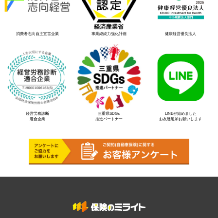
消費者志向自主宣言企業
事業継続力強化計画
健康経営優良法人
経営労務診断
三重県SDGs
LINE@始めました
適合企業
推進パートナー
お友達追加お願いします