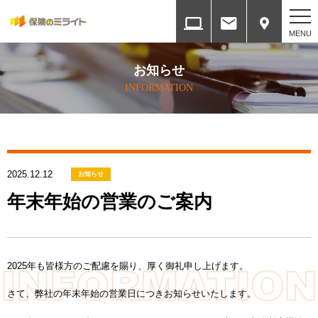
ホーム
お知らせ
HOME
INFORMATION
会社案内
COMPANY
2025.12.12
各種方針
お知らせ
SERVICES
年末年始の営業のご案内
取扱保険会社と権限
INSURANCE COMPANY
2025年も皆様方のご配慮を賜り、厚く御礼申し上げます。
提携ネットワーク
さて、弊社の年末年始の営業日につきお知らせいたします。
ALLIANCE NETWORK