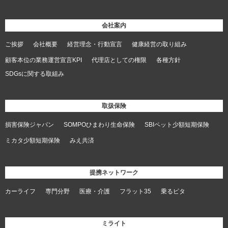
会社案内
ご挨拶
会社概要
経営理念・行動宣言
健康経営の取り組み
顧客本位の業務運営宣言KPI
代理店としての権限
各種方針
SDGsに関する取組み
取扱保険
損害保険ジャパン
SOMPOひまわり生命保険
SBIペット少額短期保険
ミカタ少額短期保険
みえ共済
提携ネットワーク
カーライフ
専門分野
医療・介護
フラット35
乗るピタ
ミライト